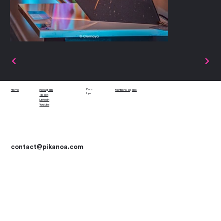
Paris
Home
Instagram
Mentions légales
Lyon
Tik Tok
LinkedIn
Youtube
contact
@pikanoa.com