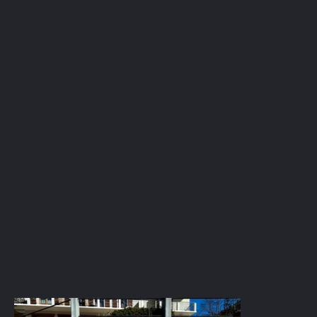
Date
2025
Emplacement
Val D'Arly
Client
Val D'Arly Street Art Festival par papajosette
"Pikanoa - le mur des possibles
Dans la cour de l’école de La Giettaz-en-Aravis, Pikanoa déchaîne une tempête de couleurs, une onde de choc qui traverse le mur et l’ouvre sur un infini de
créativité.
D’un coup de bombe et de pinceau, elle creuse une faille dans le quotidien, une brèche vers l’ailleurs, un appel à l’aventure. Une fièvre graphique s’y propage, portée
par le pop art, la culture geek et l’énergie brute du street art. Mais au-delà de l’image, une quête de connexion émerge : pour elle, peindre, c’est animer, partager,
donner aux lieux une vibration particulière.
Figure féminine du jeu vidéo, designeuse formée à l’école Boule, cette artiste performeuse possède une vision singulière d’un monde où le réel et l’imaginaire
s’imbriquent sans couture. Sa création capte l’effervescence de la jeunesse et l’élan créatif qui la traverse. Elle interroge la transmission, la manière dont
l’imaginaire collectif façonne les souvenirs et la construction de soi.
Intégrant leur vision, leur geste, leurs rêves, elle crée un dialogue entre elle et ceux qui grandissent devant la fresque. Elle déclenche un flux d’énergie. Bleu intense,
rose éclaté, orange acéré : l’ensemble fuse comme un cri dans la blancheur des Alpes.
La montagne est là, mais elle n’est plus figée. Ses lignes obliques, tendues, semblent l’arracher à l’image de carte postale pour en révéler la vitalité brute,
sauvage, indomptée.
Au cœur de l’image, deux personnages. Skieurs, aventuriers ? On ne sait pas vraiment. Masqués, protégés, ils nous font face, figés dans un instant suspendu,
les yeux rivés sur nous. Sans doute l’allégorie d’une jeunesse, projetée vers un futur rêvé, prête à dévaler la pente d’une histoire encore à écrire.
Puis, des animaux surgissent. Un chien de traîneau, un félin aux yeux d’or. Compagnons de route, alter ego sauvages, ils incarnent cette tension entre l’humain et
la nature, entre liberté et domestication. Pikanoa ne se contente pas de dessiner avec brio : elle construit des narrations, tisse des liens entre le territoire et notre
imaginaire.
Elle y met tout ce qu’elle aime : la vitesse, l’intensité, le fantastique, les couleurs tranchées. Mais surtout, elle électrise ce lieu familier, le réenchante. Ce mur
d’école n’en est plus un : il s’effeuille, s’ouvre, devient passage. Il est maintenant un tremplin, une invitation à grandir… librement, sans limites."
@ Sophie-Anne Smilevitch, du blog Be on the Crest, pour l’Office du Tourisme du Val d'Arly