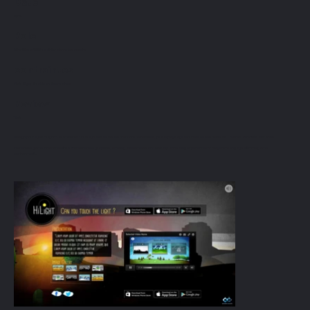
Date
2014
Role
Direction artistique et livraison des assets
contraintes
Flat, léger, livrable en 2 semaines
Review
Test
Design pour le jeu Hi light : Jeu musical : Plus le joueur réussi les combots de touches, plus le paysage récupère de ses couleurs.. restez attentifs aux sons..
Immersive game interface with nature-themed graphics, offering a seamless and visually appealing experience for players to engage with the game
environment.