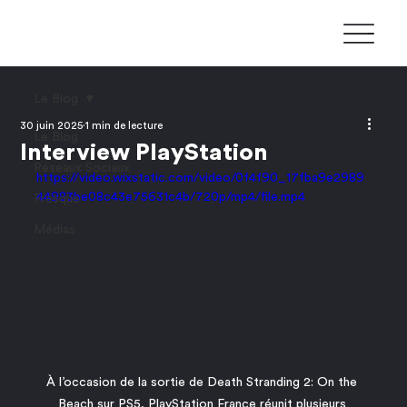
Le Blog
30 juin 2025
1 min de lecture
Le Blog
Interview PlayStation
Réseaux Sociaux
https://video.wixstatic.com/video/0f4f90_17fba9e2989
44983be08c43e75631c4b/720p/mp4/file.mp4
Fresque
Médias
À l’occasion de la sortie de Death Stranding 2: On the 
Beach sur PS5, PlayStation France réunit plusieurs 