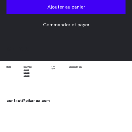
Ajouter au panier
Commander et payer
Paris
Home
Instagram
Mentions légales
Lyon
Tik Tok
LinkedIn
Youtube
contact
@pikanoa.com