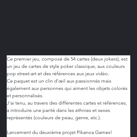
Article
Prix
24,90 €
Ce premier jeu, composé de 54 cartes (deux jokers), est 
un jeu de cartes de style poker classique, aux couleurs 
pop street-art et des références aux jeux vidéo.
Ce paquet est un clin d'œil aux passionnés mais 
également aux personnes qui aiment les objets colorés 
et personnalisés.
J'ai tenu, au travers des différentes cartes et références, 
à introduire une parité dans les ethnies et sexes 
représentés (couleurs de peau, genre, etc.). 
Lancement du deuxième projet Pikanoa Games!