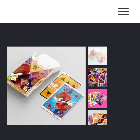
Home
>
All Products
>
Article