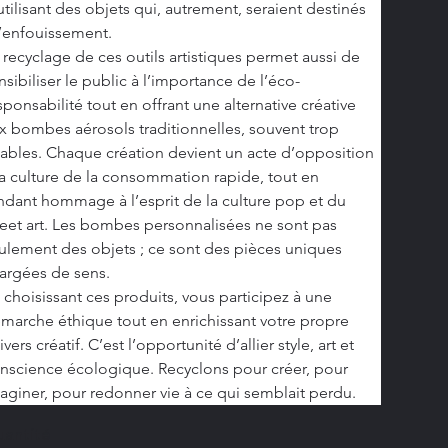
utilisant des objets qui, autrement, seraient destinés 
l’enfouissement.
 recyclage de ces outils artistiques permet aussi de 
nsibiliser le public à l’importance de l’éco-
sponsabilité tout en offrant une alternative créative 
x bombes aérosols traditionnelles, souvent trop 
tables. Chaque création devient un acte d’opposition 
la culture de la consommation rapide, tout en 
ndant hommage à l’esprit de la culture pop et du 
reet art. Les bombes personnalisées ne sont pas 
ulement des objets ; ce sont des pièces uniques 
argées de sens.
 choisissant ces produits, vous participez à une 
marche éthique tout en enrichissant votre propre 
ivers créatif. C’est l’opportunité d’allier style, art et 
nscience écologique. Recyclons pour créer, pour 
aginer, pour redonner vie à ce qui semblait perdu.
antité