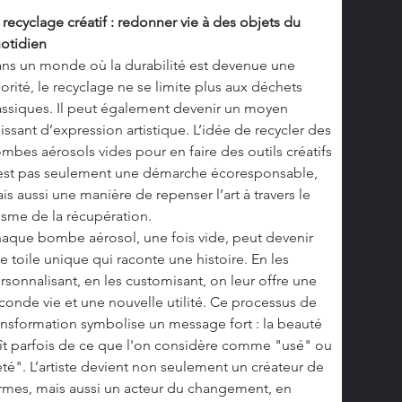
 recyclage créatif : redonner vie à des objets du 
otidien
ns un monde où la durabilité est devenue une 
iorité, le recyclage ne se limite plus aux déchets 
assiques. Il peut également devenir un moyen 
issant d’expression artistique. L’idée de recycler des 
mbes aérosols vides pour en faire des outils créatifs 
est pas seulement une démarche écoresponsable, 
is aussi une manière de repenser l’art à travers le 
isme de la récupération.
aque bombe aérosol, une fois vide, peut devenir 
e toile unique qui raconte une histoire. En les 
rsonnalisant, en les customisant, on leur offre une 
conde vie et une nouvelle utilité. Ce processus de 
ansformation symbolise un message fort : la beauté 
ît parfois de ce que l'on considère comme "usé" ou 
eté". L’artiste devient non seulement un créateur de 
rmes, mais aussi un acteur du changement, en 