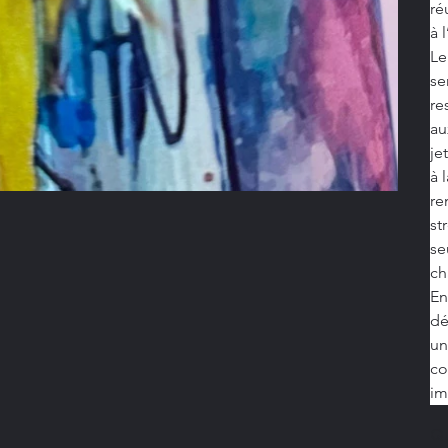
ré
à 
Le
se
re
au
je
à 
re
st
se
ch
En
dé
un
co
im
Qu