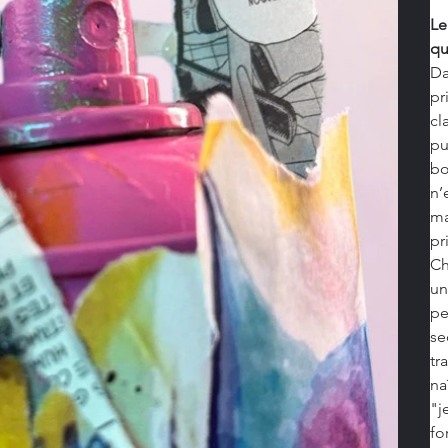
Le
qu
Da
pr
cl
pu
bo
n’
ma
pr
Ch
un
pe
se
tr
na
"j
fo