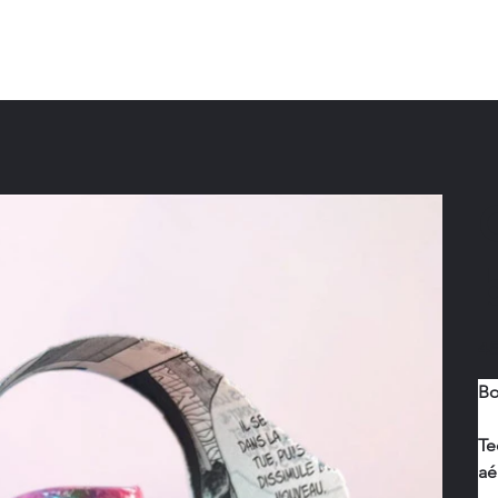
Home
Portfolio
Boutique
Blog
À 
Prix
45
Bo
Te
aé