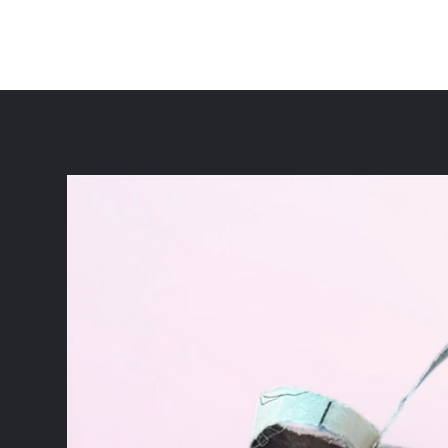
Home
>
All Products
>
Copie de The batGraff