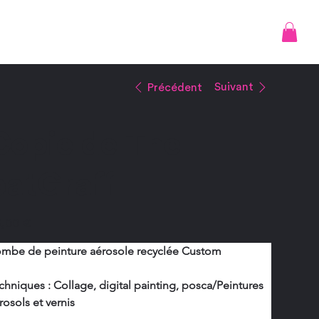
Propos
Connexion
Suivant
Précédent
Copie de The
batGraff
,00 €
mbe de peinture aérosole recyclée Custom
chniques : Collage, digital painting, posca/Peintures 
rosols et vernis