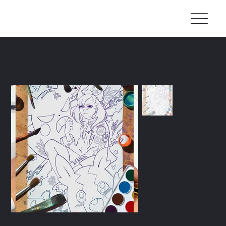
Home
>
All Products
>
Dark team pokemon - Coloriage artistique Pikanoa –