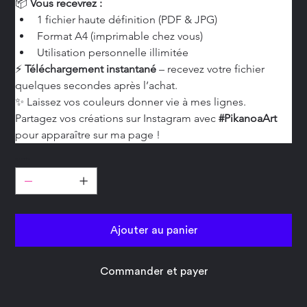
📦 
Vous recevrez :
1 fichier haute définition (PDF & JPG)
Format A4 (imprimable chez vous)
Utilisation personnelle illimitée
⚡ 
Téléchargement instantané
 – recevez votre fichier 
quelques secondes après l’achat.
✨ Laissez vos couleurs donner vie à mes lignes. 
Partagez vos créations sur Instagram avec 
#PikanoaArt
pour apparaître sur ma page !
Quantité
Ajouter au panier
Commander et payer