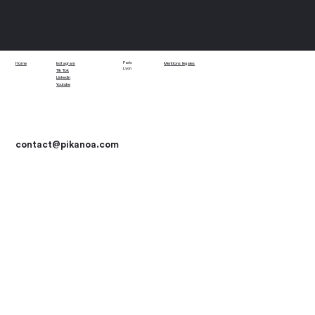
Paris
Home
Instagram
Mentions légales
Lyon
Tik Tok
LinkedIn
Youtube
contact
@pikanoa.com